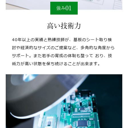
01
強み
⾼い技術⼒
40年以上の実績と熟練技師が、基板のシート取り検
討や経済的なサイズのご提案など、多⾓的な⾓度から
サポート。また若⼿の育成の体制も整って
おり、技
術⼒が⾼い状態を保ち続けることが出来ます。