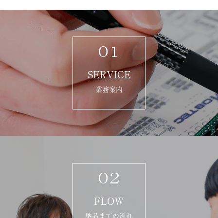
01
SERVICE
業務案内
02
FLOW
納品までの流れ