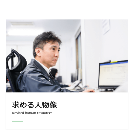
求める⼈物像
Desired human resources