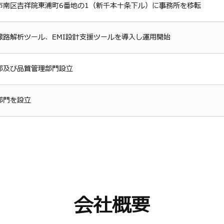
市南区吉祥院東浦町6番地の1（新千本十条下ル）に事務所を移転
線路解析ツール、EMI設計支援ツールを導入し運用開始
部及び品質管理部門設立
部門を設立
会社概要