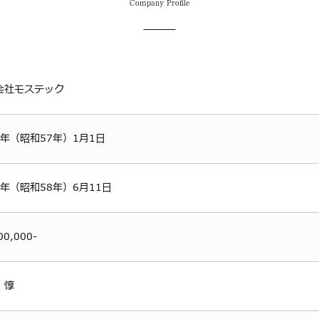
Company Profile
会社モステック
2年（昭和57年）1月1日
3年（昭和58年）6月11日
00,000-
 惇