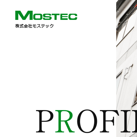
株式会社モステック
P
R
OFI