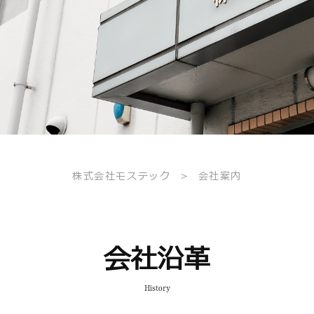
株式会社モステック
>
会社案内
会社沿革
History