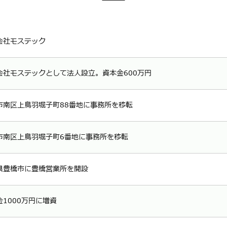
会社モステック
会社モステックとして法人設立。資本金600万円
市南区上鳥羽堀子町88番地に事務所を移転
市南区上鳥羽堀子町6番地に事務所を移転
県豊橋市に豊橋営業所を開設
金1000万円に増資